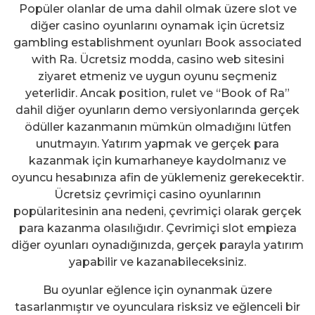
Popüler olanlar de uma dahil olmak üzere slot ve
diğer casino oyunlarını oynamak için ücretsiz
gambling establishment oyunları Book associated
with Ra. Ücretsiz modda, casino web sitesini
ziyaret etmeniz ve uygun oyunu seçmeniz
yeterlidir. Ancak position, rulet ve “Book of Ra”
dahil diğer oyunların demo versiyonlarında gerçek
ödüller kazanmanın mümkün olmadığını lütfen
unutmayın. Yatırım yapmak ve gerçek para
kazanmak için kumarhaneye kaydolmanız ve
oyuncu hesabınıza afin de yüklemeniz gerekecektir.
Ücretsiz çevrimiçi casino oyunlarının
popülaritesinin ana nedeni, çevrimiçi olarak gerçek
para kazanma olasılığıdır. Çevrimiçi slot empieza
diğer oyunları oynadığınızda, gerçek parayla yatırım
yapabilir ve kazanabileceksiniz.
Bu oyunlar eğlence için oynanmak üzere
tasarlanmıştır ve oyunculara risksiz ve eğlenceli bir