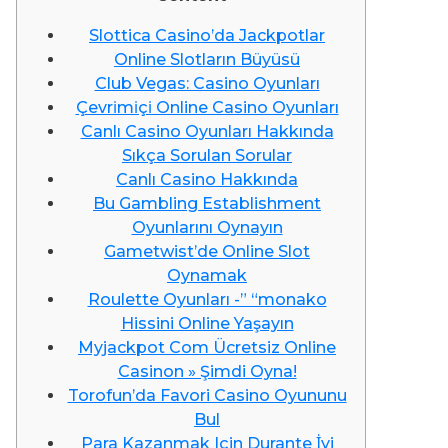
Slottica Casino’da Jackpotlar
Online Slotların Büyüsü
Club Vegas: Casino Oyunlar‪ı‬
Çevri̇mi̇çi̇ Online Casino Oyunları
Canlı Casino Oyunları Hakkında
Sıkça Sorulan Sorular
Canlı Casino Hakkında
Bu Gambling Establishment
Oyunlarını Oynayın
Gametwist’de Online Slot
Oynamak
Roulette Oyunları -” “monako
Hissini Online Yaşayın
Myjackpot Com Ücretsiz Online
Casinon » Şimdi Oyna!
Torofun’da Favori Casino Oyununu
Bul
Para Kazanmak Için Durante İyi