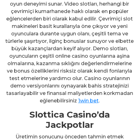
oyun deneyimi sunar. Video slotları, herhangi bir
çevrimiçi kumarhanede haklı olarak en popüler
eğlencelerden biri olarak kabul edilir. Çevrimiçi slot
makineleri basit kurallarıyla öne çıkıyor ve yeni
oyunculara durante uygun olanı, çeşitli tema ve
türlerle şaşırtıyor, ilginç bonuslar sunuyor ve elbette
büyük kazançlardan keyif alıyor. Demo slotları,
oyuncuların çeşitli online casino oyunlarına aşina
olmalarına, kazanma sıklığını değerlendirmelerine
ve bonus özelliklerini risksiz olarak kendi fonlarıyla
test etmelerine yardımcı olur. Casino oyunlarının
demo versiyonlarını oynayarak bahis stratejinizi
tasarlayabilir ve finansal maliyetlerden korkmadan
eğlenebilirsiniz
1win bet
.
Slottica Casino’da
Jackpotlar
Üretimin sonucunu önceden tahmin etmek