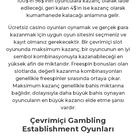
100$’ın 96$’ının oyunculara kazanç olarak iade
edileceği, geri kalan 4$’ın ise kazanç olarak
kumarhanede kalacağı anlamına gelir.
Ücretsiz casino oyunları oynamak ve gerçek para
kazanmak için uygun oyun sitesini seçmeniz ve
kayıt olmanız gerekecektir. Bir çevrimiçi slot
oyununda maksimum kazanç, bir oyuncunun en iyi
sembol kombinasyonuyla kazanabileceği en
yüksek afin de miktarıdır. Freespin bonusları olan
slotlarda, değerli kazanma kombinasyonları
genellikle freespinler sırasında ortaya çıkar.
Maksimum kazanç genellikle bahis miktarına
bağlıdır, dolayısıyla daha büyük bahis oynayan
oyuncuların en büyük kazancı elde etme şansı
vardır.
Çevri̇mi̇çi̇ Gambling
Establishment Oyunları