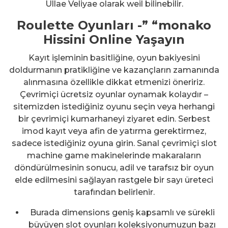
Ullae Veliyae olarak weil bilinebilir.
Roulette Oyunları -” “monako
Hissini Online Yaşayın
Kayıt işleminin basitliğine, oyun bakiyesini
doldurmanın pratikliğine ve kazançların zamanında
alınmasına özellikle dikkat etmenizi öneririz.
Çevrimiçi ücretsiz oyunlar oynamak kolaydır –
sitemizden istediğiniz oyunu seçin veya herhangi
bir çevrimiçi kumarhaneyi ziyaret edin. Serbest
imod kayıt veya afin de yatırma gerektirmez,
sadece istediğiniz oyuna girin. Sanal çevrimiçi slot
machine game makinelerinde makaraların
döndürülmesinin sonucu, adil ve tarafsız bir oyun
elde edilmesini sağlayan rastgele bir sayı üreteci
tarafından belirlenir.
Burada dimensions geniş kapsamlı ve sürekli
büyüyen slot oyunları koleksiyonumuzun bazı