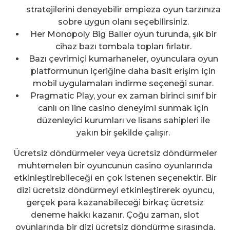
stratejilerini deneyebilir empieza oyun tarzınıza
sobre uygun olanı seçebilirsiniz.
Her Monopoly Big Baller oyun turunda, şık bir
cihaz bazı tombala topları fırlatır.
Bazı çevrimiçi kumarhaneler, oyunculara oyun
platformunun içeriğine daha basit erişim için
mobil uygulamaları indirme seçeneği sunar.
Pragmatic Play, your ex zaman birinci sınıf bir
canlı on line casino deneyimi sunmak için
düzenleyici kurumları ve lisans sahipleri ile
yakın bir şekilde çalışır.
Ücretsiz döndürmeler veya ücretsiz döndürmeler
muhtemelen bir oyuncunun casino oyunlarında
etkinleştirebileceği en çok istenen seçenektir. Bir
dizi ücretsiz döndürmeyi etkinleştirerek oyuncu,
gerçek para kazanabileceği birkaç ücretsiz
deneme hakkı kazanır. Çoğu zaman, slot
oyunlarında bir dizi ücretsiz döndürme sırasında,