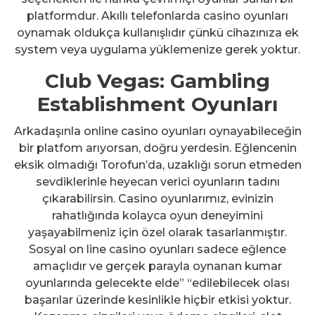
platformdur. Akıllı telefonlarda casino oyunları
oynamak oldukça kullanışlıdır çünkü cihazınıza ek
system veya uygulama yüklemenize gerek yoktur.
Club Vegas: Gambling
Establishment Oyunlar‪ı‬
Arkadaşınla online casino oyunları oynayabileceğin
bir platfom arıyorsan, doğru yerdesin. Eğlencenin
eksik olmadığı Torofun’da, uzaklığı sorun etmeden
sevdiklerinle heyecan verici oyunların tadını
çıkarabilirsin. Casino oyunlarımız, evinizin
rahatlığında kolayca oyun deneyimini
yaşayabilmeniz için özel olarak tasarlanmıştır.
Sosyal on line casino oyunları sadece eğlence
amaçlıdır ve gerçek parayla oynanan kumar
oyunlarında gelecekte elde” “edilebilecek olası
başarılar üzerinde kesinlikle hiçbir etkisi yoktur.