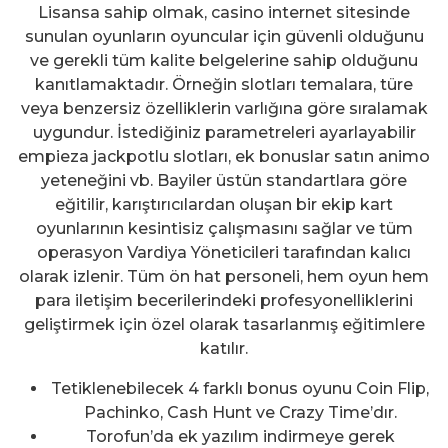
Lisansa sahip olmak, casino internet sitesinde
sunulan oyunların oyuncular için güvenli olduğunu
ve gerekli tüm kalite belgelerine sahip olduğunu
kanıtlamaktadır. Örneğin slotları temalara, türe
veya benzersiz özelliklerin varlığına göre sıralamak
uygundur. İstediğiniz parametreleri ayarlayabilir
empieza jackpotlu slotları, ek bonuslar satın animo
yeteneğini vb. Bayiler üstün standartlara göre
eğitilir, karıştırıcılardan oluşan bir ekip kart
oyunlarının kesintisiz çalışmasını sağlar ve tüm
operasyon Vardiya Yöneticileri tarafından kalıcı
olarak izlenir. Tüm ön hat personeli, hem oyun hem
para iletişim becerilerindeki profesyonelliklerini
geliştirmek için özel olarak tasarlanmış eğitimlere
katılır.
Tetiklenebilecek 4 farklı bonus oyunu Coin Flip,
Pachinko, Cash Hunt ve Crazy Time’dır.
Torofun’da ek yazılım indirmeye gerek