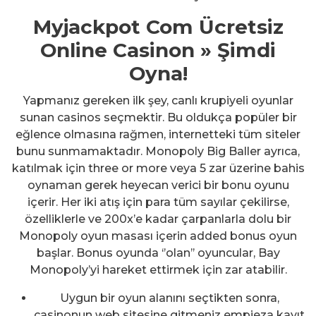
Myjackpot Com Ücretsiz
Online Casinon » Şimdi
Oyna!
Yapmanız gereken ilk şey, canlı krupiyeli oyunlar
sunan casinos seçmektir. Bu oldukça popüler bir
eğlence olmasına rağmen, internetteki tüm siteler
bunu sunmamaktadır. Monopoly Big Baller ayrıca,
katılmak için three or more veya 5 zar üzerine bahis
oynaman gerek heyecan verici bir bonu oyunu
içerir. Her iki atış için para tüm sayılar çekilirse,
özelliklerle ve 200x’e kadar çarpanlarla dolu bir
Monopoly oyun masası içerin added bonus oyun
başlar. Bonus oyunda ‘’olan’’ oyuncular, Bay
Monopoly’yi hareket ettirmek için zar atabilir.
Uygun bir oyun alanını seçtikten sonra,
casinonun web sitesine gitmeniz empieza kayıt