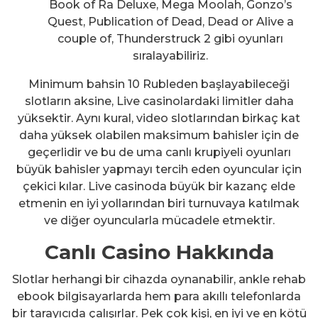
Book of Ra Deluxe, Mega Moolah, Gonzo’s
Quest, Publication of Dead, Dead or Alive a
couple of, Thunderstruck 2 gibi oyunları
sıralayabiliriz.
Minimum bahsin 10 Rubleden başlayabileceği
slotların aksine, Live casinolardaki limitler daha
yüksektir. Aynı kural, video slotlarından birkaç kat
daha yüksek olabilen maksimum bahisler için de
geçerlidir ve bu de uma canlı krupiyeli oyunları
büyük bahisler yapmayı tercih eden oyuncular için
çekici kılar. Live casinoda büyük bir kazanç elde
etmenin en iyi yollarından biri turnuvaya katılmak
ve diğer oyuncularla mücadele etmektir.
Canlı Casino Hakkında
Slotlar herhangi bir cihazda oynanabilir, ankle rehab
ebook bilgisayarlarda hem para akıllı telefonlarda
bir tarayıcıda çalışırlar. Pek çok kişi, en iyi ve en kötü